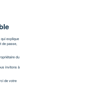
ble
qui explique
ot de passe,
opriétaire du
ous invitons à
ci de votre