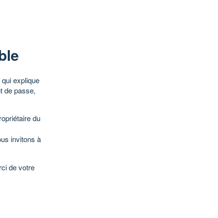
ble
qui explique
ot de passe,
opriétaire du
ous invitons à
ci de votre