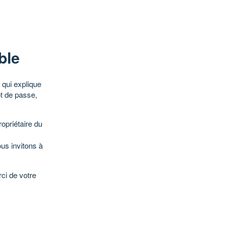
ble
qui explique
ot de passe,
opriétaire du
ous invitons à
ci de votre